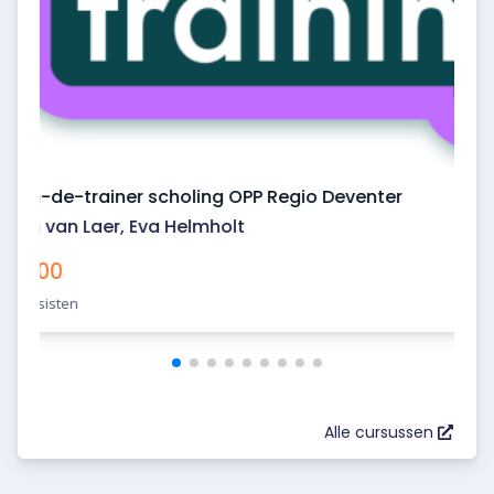
Train-de-trainer scholing OPP Regio Deventer
Karin van Laer
,
Eva Helmholt
€ 0,00
36 cursisten
Alle cursussen